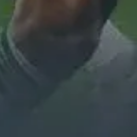
✉
apuestas@codere.com
☎
01 800 227 46 67
Los juegos con apuestas están prohibidos para menores de edad.
Oficio número 2768, DGG/SP/442/1997,
DGJS/DGAAD/DCRCA/1566/2018, DGJS/1018/2015 y DGJS/234/2019.
Libros Foráneos S.A. de C.V. con domicilio en Avenida Industria Militar
S/N, Hipódromo de las Américas Acceso 2, Colonia Lomas de Sotelo,
Alcaldía Miguel Hidalgo, Ciudad de México C.P. 11200