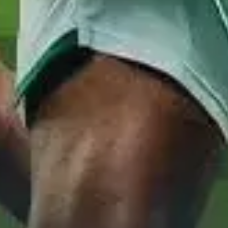
Contacta con nosotros